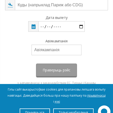
Дата вылету
Авіякампанія
Праверыць рэйс
у адпаведнасці з заканадаўствам ЕС, Турцыі і Канады
Гэты сайт выкарыстоўвае cookies для прапановы лепшага вопыту
навігацыі. Даведайцеся больш пра нашу палітыку па
прыватнасці
і
кукі
Прыняць усе
Толькі неабходныя