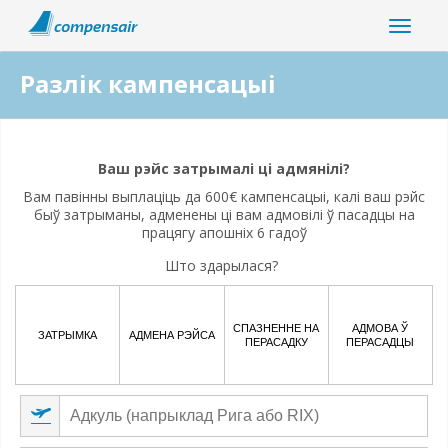
Разлік кампенсацыі
Ці звязана ваша парушэнне палёту з пандэміяй
коронавіруса?
Ваш рэйс затрымалі ці адмянілі?
Вам павінны выплаціць да 600€ кампенсацыі, калі ваш рэйс
Так
Не
быў затрыманы, адменены ці вам адмовілі ў пасадцы на
працягу апошніх 6 гадоў
Што здарылася?
СПАЗНЕННЕ НА
АДМОВА Ў
ЗАТРЫМКА
АДМЕНА РЭЙСА
ПЕРАСАДКУ
ПЕРАСАДЦЫ