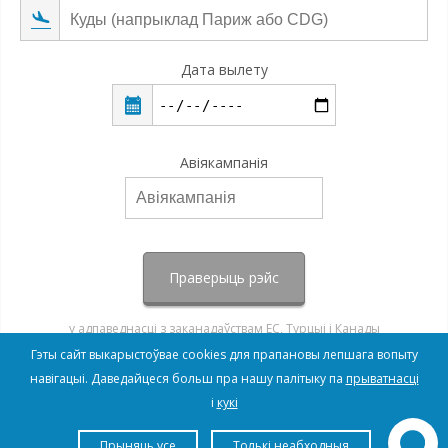
Дата вылету
Авіякампанія
Праверыць рэйс
у адпаведнасці з заканадаўствам ЕС, Турцыі і Канады
Гэты сайт выкарыстоўвае cookies для прапановы лепшага вопыту
навігацыі. Даведайцеся больш пра нашу палітыку па
прыватнасці
і
кукі
Прыняць усе
Толькі неабходныя