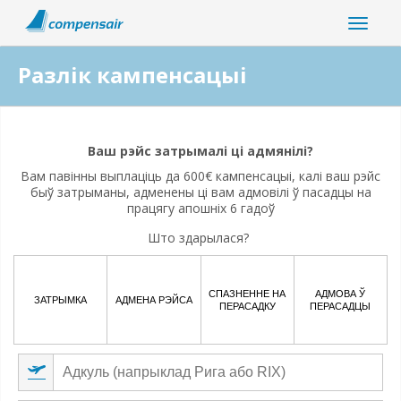
Разлік кампенсацыі
Ці звязана ваша парушэнне палёту з пандэміяй
коронавіруса?
Ваш рэйс затрымалі ці адмянілі?
Вам павінны выплаціць да 600€ кампенсацыі, калі ваш рэйс
Так
Не
быў затрыманы, адменены ці вам адмовілі ў пасадцы на
працягу апошніх 6 гадоў
Што здарылася?
СПАЗНЕННЕ НА
АДМОВА Ў
ЗАТРЫМКА
АДМЕНА РЭЙСА
ПЕРАСАДКУ
ПЕРАСАДЦЫ