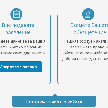
Вие подавата
Вземете Вашет
заявление
обезщетение
дете данните за Вашия
Нашият софтуер анали
ет и кратко описание.
дали имате право н
тнеме само две минути
обезщетение и избира 
добрия начин да го пол
Изпратете заявка
Ние вършим
цялата работа