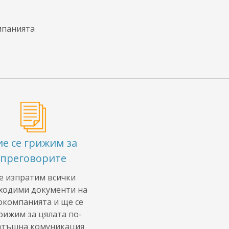
мпанията
ие се грижим за
преговорите
 изпратим всички
ходими документи на
окомпанията и ще се
рижим за цялата по-
атъшна комуникация