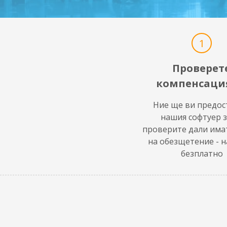
1
Проверет
компенсаци
Ние ще ви предо
нашия софтуер з
проверите дали има
на обезщетение - 
безплатно