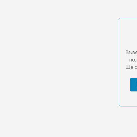
Въве
пол
Ще о