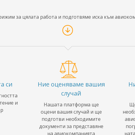
грижим за цялата работа и подготвяме иска към авиоко
а си
Ние оценяваме вашия
Н
случай
тността
тение и
Нашата платформа ще
Ще
ер
оцени вашия случай и ще
необ
подготви необходимите
ави
документи за представяне
пог
на авиокомпанията
нат