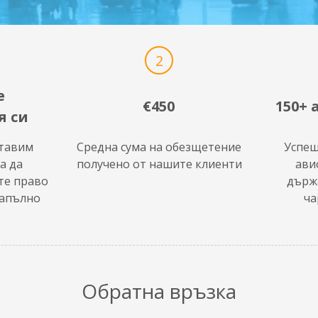
2
е
€450
150+
я си
ставим
Средна сума на обезщетение
Успеш
а да
получено от нашите клиенти
ави
те право
държ
напълно
ча
Обратна връзка