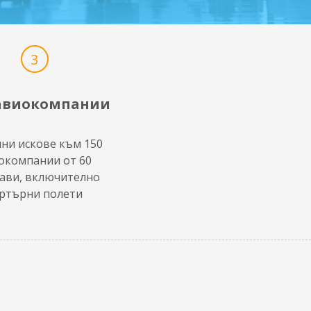
3
 авиокомпании
ни искове към 150
окомпании от 60
ави, включително
ртърни полети