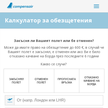
Калкулатор за обезщетения
Свързването на полета ви свързано ли е с пандемията на
коронавирус?
Закъсня ли Вашият полет или бе отменен?
Може да имате право на обезщетение до 600 €, в случай че
Да
Не
Вашият полет е закъснял, е отменен или ако Ви е било
отказано качване на борда през последните 6 години
Какво се случи?
ОТКАЗАНО
ЗАКЪСНЯЛ
ОТМЕНЕН
ПРОПУСНАТА
КАЧВАНЕ НА
ПОЛЕТ
ПОЛЕТ
ВРЪЗКА
БОРДА