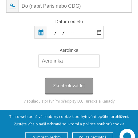
Datum odletu
Aerolinka
Zkontrolovat let
v souladu s právními předpisy EU, Turecka a Kanady
Tento web používá soubory cookie k poskytování lepšího prohlížení.
Zjistěte více o naší
ochraně soukromí
a
politice souborů cookie
Přijmout všechny
Pouze nezbytné