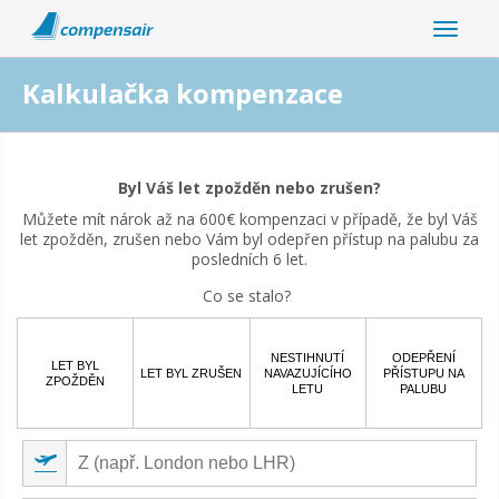
Kalkulačka kompenzace
Souvisí vaše přerušení letu s pandemií coronavirus?
Byl Váš let zpožděn nebo zrušen?
Ano
Ne
Můžete mít nárok až na 600€ kompenzaci v případě, že byl Váš
let zpožděn, zrušen nebo Vám byl odepřen přístup na palubu za
posledních 6 let.
Co se stalo?
NESTIHNUTÍ
ODEPŘENÍ
LET BYL
LET BYL ZRUŠEN
NAVAZUJÍCÍHO
PŘÍSTUPU NA
ZPOŽDĚN
LETU
PALUBU