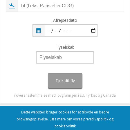
Afrejsesdato
Flyselskab
Tjek dit fly
i overensstemmelse med lovgivningen i EU, Tyrkiet og Canada
Dette websted bruger cookies for at tilbyde en bedre
browsingoplevelse. Læs mere om vores
privatlivspolitik
og
cookiepolitik