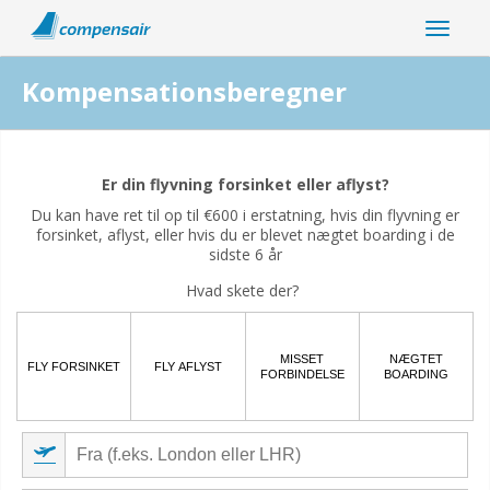
Kompensationsberegner
Er din flyforstyrrelse relateret til coronaviruspandemien?
Er din flyvning forsinket eller aflyst?
Ja
Nej
Du kan have ret til op til €600 i erstatning, hvis din flyvning er
forsinket, aflyst, eller hvis du er blevet nægtet boarding i de
sidste 6 år
Hvad skete der?
MISSET
NÆGTET
FLY FORSINKET
FLY AFLYST
FORBINDELSE
BOARDING