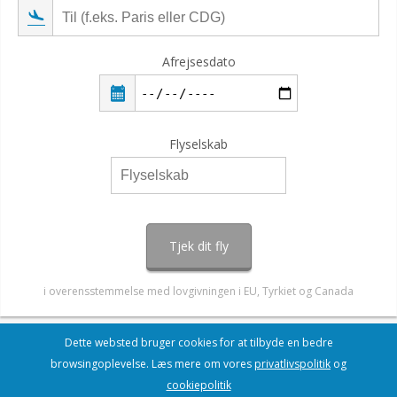
Afrejsesdato
Flyselskab
Tjek dit fly
i overensstemmelse med lovgivningen i EU, Tyrkiet og Canada
Dette websted bruger cookies for at tilbyde en bedre
browsingoplevelse. Læs mere om vores
privatlivspolitik
og
cookiepolitik