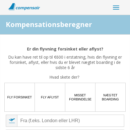
Kompensationsberegner
Er din flyforstyrrelse relateret til coronaviruspandemien?
Er din flyvning forsinket eller aflyst?
Ja
Nej
Du kan have ret til op til €600 i erstatning, hvis din flyvning er
forsinket, aflyst, eller hvis du er blevet nægtet boarding i de
sidste 6 år
Hvad skete der?
MISSET
NÆGTET
FLY FORSINKET
FLY AFLYST
FORBINDELSE
BOARDING