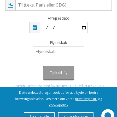
Afrejsesdato
Flyselskab
Tjek dit fly
i overensstemmelse med lovgivningen i EU, Tyrkiet og Canada
Dette websted bruger cookies for at tilbyde en bedre
browsingoplevelse. Læs mere om vores
privatlivspolitik
og
cookiepolitik
Accepter alle
Kun nødvendige