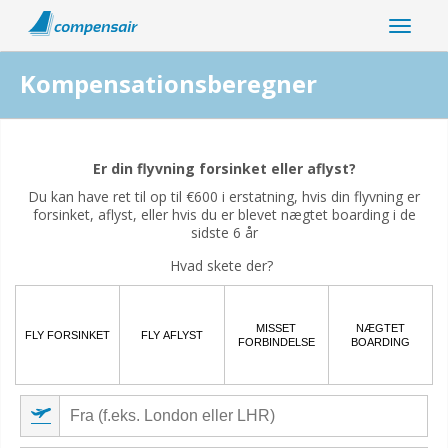
Kompensationsberegner
Er din flyforstyrrelse relateret til coronaviruspandemien?
Er din flyvning forsinket eller aflyst?
Ja
Nej
Du kan have ret til op til €600 i erstatning, hvis din flyvning er
forsinket, aflyst, eller hvis du er blevet nægtet boarding i de
sidste 6 år
Hvad skete der?
MISSET
NÆGTET
FLY FORSINKET
FLY AFLYST
FORBINDELSE
BOARDING