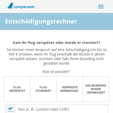
Entschädigungsrechner
Hängt Ihre Flugstörung mit der Coronavirus-Pandemie
zusammen?
Kam Ihr Flug verspätet oder wurde er storniert?
Sie können einen Anspruch auf eine Entschädigung von bis zu
Ja
Nein
600 € erheben, wenn Ihr Flug innerhalb der letzten 6 Jahren
verspätet ankam, storniert oder falls Ihnen Boarding nicht
gestattet wurde.
Was ist passiert?
DAS BOARDING
FLUG
FLUG
VERPASSTE
WURDE
VERSPÄTET
STORNIERT
VERBINDUNG
VERWEIGERT