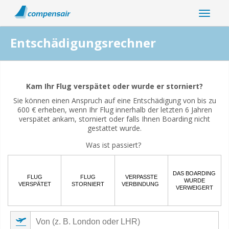
Entschädigungsrechner
Hängt Ihre Flugstörung mit der Coronavirus-Pandemie
zusammen?
Kam Ihr Flug verspätet oder wurde er storniert?
Sie können einen Anspruch auf eine Entschädigung von bis zu
Ja
Nein
600 € erheben, wenn Ihr Flug innerhalb der letzten 6 Jahren
verspätet ankam, storniert oder falls Ihnen Boarding nicht
gestattet wurde.
Was ist passiert?
DAS BOARDING
FLUG
FLUG
VERPASSTE
WURDE
VERSPÄTET
STORNIERT
VERBINDUNG
VERWEIGERT