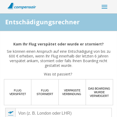
Entschädigungsrechner
Hängt Ihre Flugstörung mit der Coronavirus-Pandemie
zusammen?
Kam Ihr Flug verspätet oder wurde er storniert?
Sie können einen Anspruch auf eine Entschädigung von bis zu
Ja
Nein
600 € erheben, wenn Ihr Flug innerhalb der letzten 6 Jahren
verspätet ankam, storniert oder falls Ihnen Boarding nicht
gestattet wurde.
Was ist passiert?
DAS BOARDING
FLUG
FLUG
VERPASSTE
WURDE
VERSPÄTET
STORNIERT
VERBINDUNG
VERWEIGERT