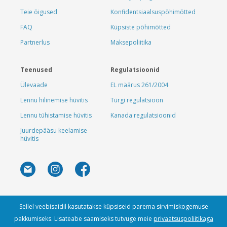
Teie õigused
Konfidentsiaalsuspõhimõtted
FAQ
Küpsiste põhimõtted
Partnerlus
Maksepoliitika
Teenused
Regulatsioonid
Ülevaade
EL määrus 261/2004
Lennu hilinemise hüvitis
Türgi regulatsioon
Lennu tühistamise hüvitis
Kanada regulatsioonid
Juurdepääsu keelamise
hüvitis
Sellel veebisaidil kasutatakse küpsiseid parema sirvimiskogemuse
pakkumiseks. Lisateabe saamiseks tutvuge meie
privaatsuspoliitikaga