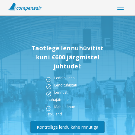
Taotlege lennuhüvitist
kuni €600 järgmistel
juhtudel:
Lend hilines
Lend tühistati
Lennust
mahajätmine
Mahajäänud
jätkulend
Kontrollige lendu kahe minutiga