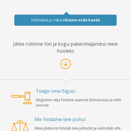
Kõik kulud ja riskid
võtame enda kanda
Jätke rutiinne töö ja kogu paberimajandus meie
hooleks
Teage oma õigusi
Selgitame välja hüvitise saamise tõenäosuse ja selle
suuruse
Me hindame teie puhul
Meie platvorm hindab teie juhtumit ja valmistab ette