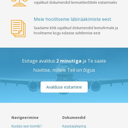
vajalikud dokumendid lennuettevõttele esitamiseks
Meie hoolitseme läbirääkimiste eest
Saadame kõik vajalikud dokumendid lennufirmale ja
hoolitseme kogu edasise suhtlemise eest
Esitage avaldus
2 minutiga
ja Te saate
hüvitise, millele Teil on õigus
Avalduse esitamine
Navigeerimine
Dokumendid
Kuidas see toimib?
Kasutajaleping