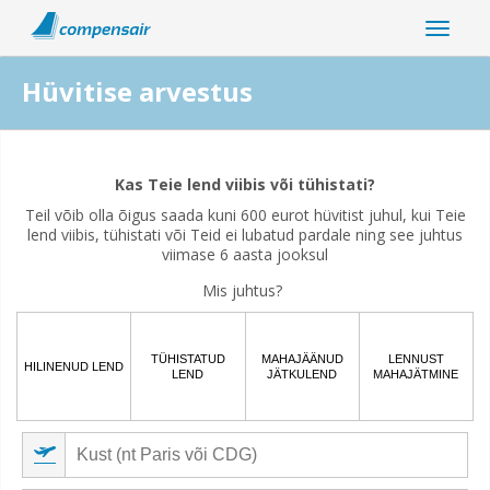
Hüvitise arvestus
Kas teie lennu katkemine on seotud koroonaviiruse
pandeemiaga?
Kas Teie lend viibis või tühistati?
Teil võib olla õigus saada kuni 600 eurot hüvitist juhul, kui Teie
Jah
Ei
lend viibis, tühistati või Teid ei lubatud pardale ning see juhtus
viimase 6 aasta jooksul
Mis juhtus?
TÜHISTATUD
MAHAJÄÄNUD
LENNUST
HILINENUD LEND
LEND
JÄTKULEND
MAHAJÄTMINE