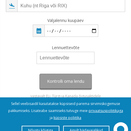
Väljalennu kuupäev
Lennuettevõte
Kontrolli oma lendu
vastavalt ELi, Türgi ja Kanada õigusaktidele
Sellel veebisaidil kasutatakse küpsiseid parema sirvimiskogemuse
pakkumiseks. Lisateabe saamiseks tutvuge meie
privaatsuspoliitikaga
ja
küpsiste poliitika
Nõustu kõigiga
Ainult hädavajalikud