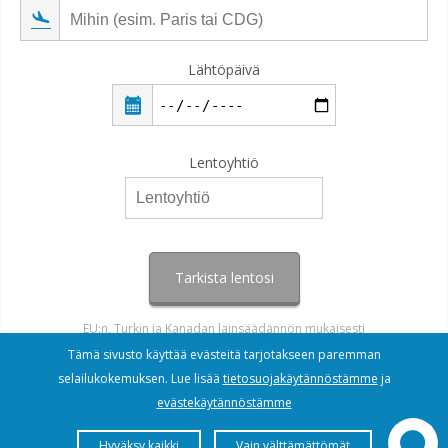
Lähtöpäivä
Lentoyhtiö
Tarkista lentosi
EU:n, Turkin ja Kanadan lainsäädännön mukaisesti
Tämä sivusto käyttää evästeitä tarjotakseen paremman
selailukokemuksen. Lue lisää
tietosuojakäytännöstämme
ja
evästekäytännöstämme
Hyväksy kaikki
Vain välttämättömät