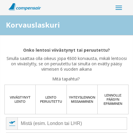
Korvauslaskuri
Onko lentosi häiriö liittynyt koronaviruspandemiaan?
Onko lentosi viivästynyt tai peruutettu?
Kyllä
Ei
Sinulla saattaa olla oikeus jopa €600 korvausta, mikäli lentoosi
on viivästytty, se on peruutettu tai sinulta on evätty pääsy
viimeisen 6 vuoden aikana
Mitä tapahtui?
LENNOLLE
VIIVÄSTYNYT
LENTO
YHTEYSLENNON
PÄÄSYN
LENTO
PERUUTETTU
MISSAAMINEN
EPÄÄMINEN