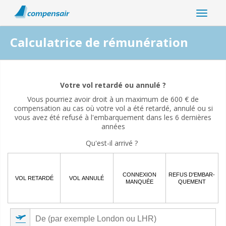
Calculatrice de rémunération
Votre interruption de vol est-elle liée à la pandémie de
coronavirus ?
Votre vol retardé ou annulé ?
Vous pourriez avoir droit à un maximum de 600 € de
Oui
Non
compensation au cas où votre vol a été retardé, annulé ou si
vous avez été refusé à l'embarquement dans les 6 dernières
années
Qu'est-il arrivé ?
CONNEXION
REFUS D'EMBAR-
VOL RETARDÉ
VOL ANNULÉ
MANQUÉE
QUEMENT