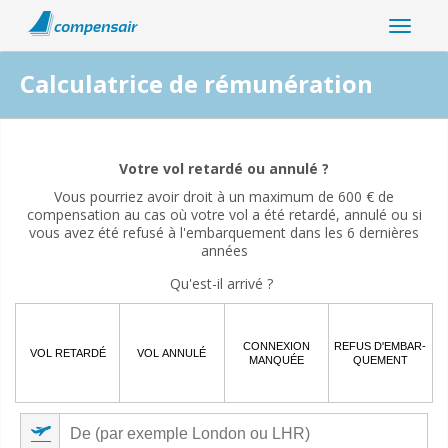
Calculatrice de rémunération
Votre interruption de vol est-elle liée à la pandémie de
coronavirus ?
Votre vol retardé ou annulé ?
Vous pourriez avoir droit à un maximum de 600 € de
Oui
Non
compensation au cas où votre vol a été retardé, annulé ou si
vous avez été refusé à l'embarquement dans les 6 dernières
années
Qu'est-il arrivé ?
CONNEXION
REFUS D'EMBAR-
VOL RETARDÉ
VOL ANNULÉ
MANQUÉE
QUEMENT