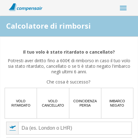
Calcolatore di rimborsi
La tua interruzione del volo è correlata alla pandemia di
coronavirus?
Il tuo volo è stato ritardato o cancellato?
Potresti aver diritto fino a 600€ di rimborso in caso il tuo volo
Sì
No
sia stato ritardato, cancellato o se ti è stato negato l'imbarco
negli ultimi 6 anni.
Che cosa è successo?
VOLO
VOLO
COINCIDENZA
IMBARCO
RITARDATO
CANCELLATO
PERSA
NEGATO