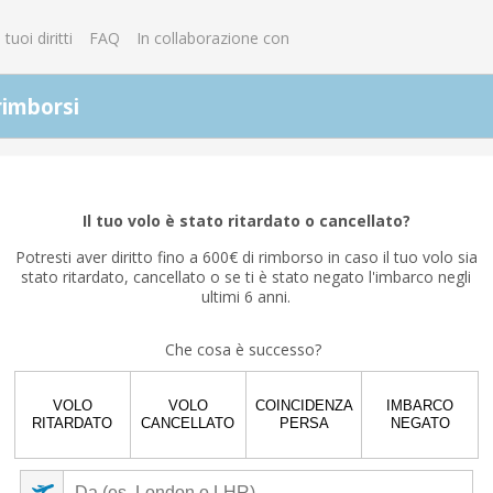
I tuoi diritti
FAQ
In collaborazione con
rimborsi
La tua interruzione del volo è correlata alla pandemia di
coronavirus?
Il tuo volo è stato ritardato o cancellato?
Sì
No
Potresti aver diritto fino a 600€ di rimborso in caso il tuo volo sia
stato ritardato, cancellato o se ti è stato negato l'imbarco negli
ultimi 6 anni.
Che cosa è successo?
VOLO
VOLO
COINCIDENZA
IMBARCO
RITARDATO
CANCELLATO
PERSA
NEGATO