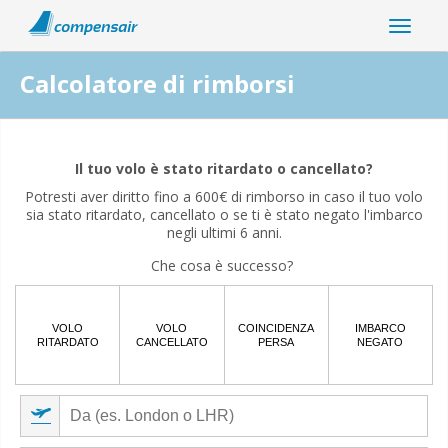
Calcolatore di rimborsi
La tua interruzione del volo è correlata alla pandemia di
coronavirus?
Il tuo volo è stato ritardato o cancellato?
Potresti aver diritto fino a 600€ di rimborso in caso il tuo volo
Sì
No
sia stato ritardato, cancellato o se ti è stato negato l'imbarco
negli ultimi 6 anni.
Che cosa è successo?
VOLO
VOLO
COINCIDENZA
IMBARCO
RITARDATO
CANCELLATO
PERSA
NEGATO