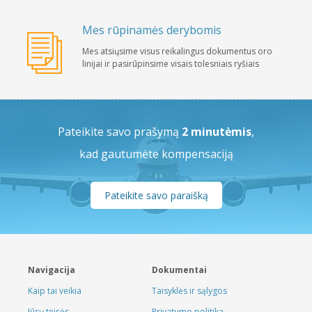
Mes rūpinamės derybomis
Mes atsiųsime visus reikalingus dokumentus oro
linijai ir pasirūpinsime visais tolesniais ryšiais
Pateikite savo prašymą
2 minutėmis
,
kad gautumėte kompensaciją
Pateikite savo paraišką
Navigacija
Dokumentai
Kaip tai veikia
Taisyklės ir sąlygos
Jūsų teisės
Privatumo politika