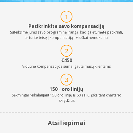
1
Patikrinkite savo kompensaciją
Suteiksime jums savo programinę įrangą, kad galėtumėte patikrinti,
ar turite teisę į kompensaciją - visiškai nemokamai
2
€450
Vidutinė kompensacijos suma, gauta mūsų klientams
3
150+ oro linijų
Sėkmingai reikalaujant 150 oro linijų iš 60 šalių, įskaitant charterio
skrydžius
Atsiliepimai