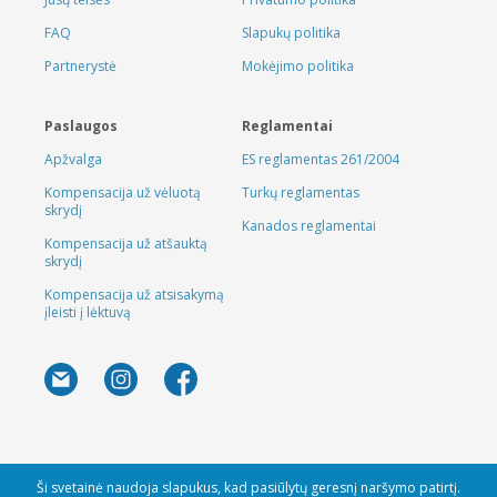
FAQ
Slapukų politika
Partnerystė
Mokėjimo politika
Paslaugos
Reglamentai
Apžvalga
ES reglamentas 261/2004
Kompensacija už vėluotą
Turkų reglamentas
skrydį
Kanados reglamentai
Kompensacija už atšauktą
skrydį
Kompensacija už atsisakymą
įleisti į lėktuvą
Ši svetainė naudoja slapukus, kad pasiūlytų geresnį naršymo patirtį.