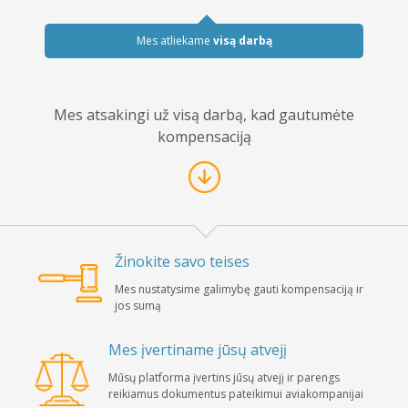
Mes atliekame
visą darbą
Mes atsakingi už visą darbą, kad gautumėte
kompensaciją
Žinokite savo teises
Mes nustatysime galimybę gauti kompensaciją ir
jos sumą
Mes įvertiname jūsų atvejį
Mūsų platforma įvertins jūsų atvejį ir parengs
reikiamus dokumentus pateikimui aviakompanijai