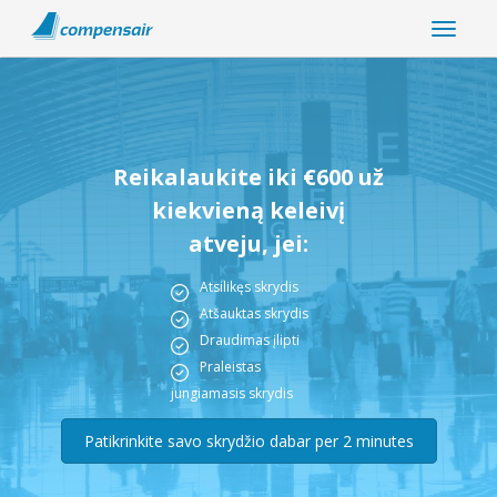
Reikalaukite iki €600 už
kiekvieną keleivį
atveju, jei:
Atsilikęs skrydis
Atšauktas skrydis
Draudimas įlipti
Praleistas
jungiamasis skrydis
Patikrinkite savo skrydžio dabar per 2 minutes