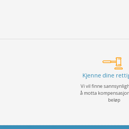
Kjenne dine rett
Vi vil finne sannsynlig
å motta kompensasjon
beløp