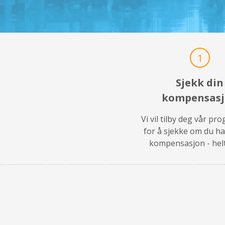
1
Sjekk din
kompensas
Vi vil tilby deg vår p
for å sjekke om du ha
kompensasjon - helt