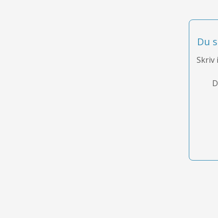
Du s
Skriv 
D