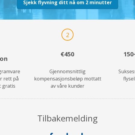
Sjekk flyvning ditt nå om 2 minutter
2
€450
150
jon
rogramvare
Gjennomsnittlig
Suksess
r rett på
kompensasjonsbeløp mottatt
flyse
 gratis
av våre kunder
Tilbakemelding