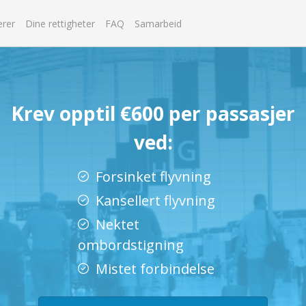
erer
Dine rettigheter
FAQ
Samarbeid
Krev opptil €600 per passasjer
ved:
Forsinket flyvning
Kansellert flyvning
Nektet
ombordstigning
Mistet forbindelse