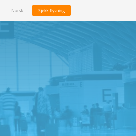
Norsk
Sjekk flyvning