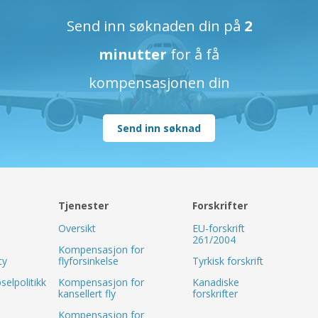
Send inn søknaden din på
2
minutter
for å få
kompensasjonen din
Send inn søknad
Tjenester
Forskrifter
Oversikt
EU-forskrift
261/2004
Kompensasjon for
cy
flyforsinkelse
Tyrkisk forskrift
elpolitikk
Kompensasjon for
Kanadiske
kansellert fly
forskrifter
Kompensasjon for