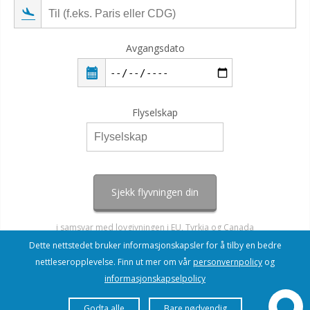
Avgangsdato
Flyselskap
Sjekk flyvningen din
i samsvar med lovgivningen i EU, Tyrkia og Canada
Dette nettstedet bruker informasjonskapsler for å tilby en bedre
nettleseropplevelse. Finn ut mer om vår
personvernpolicy
og
informasjonskapselpolicy
Godta alle
Bare nødvendig