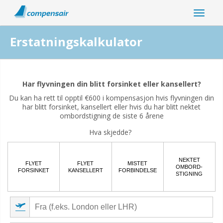
Erstatningskalkulator
Er din flyforsinkelse relatert til koronaviruspandemien?
Har flyvningen din blitt forsinket eller kansellert?
Ja
Nei
Du kan ha rett til opptil €600 i kompensasjon hvis flyvningen din
har blitt forsinket, kansellert eller hvis du har blitt nektet
ombordstigning de siste 6 årene
Hva skjedde?
NEKTET
FLYET
FLYET
MISTET
OMBORD-
FORSINKET
KANSELLERT
FORBINDELSE
STIGNING