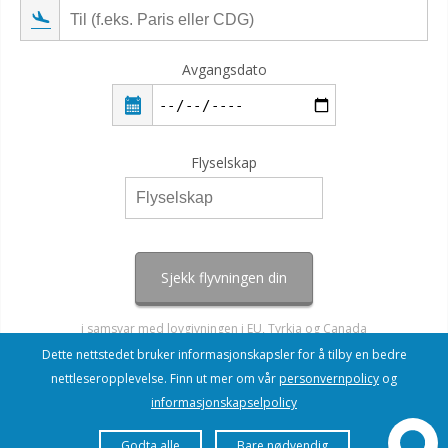
Avgangsdato
Flyselskap
Sjekk flyvningen din
i samsvar med lovgivningen i EU, Tyrkia og Canada
Dette nettstedet bruker informasjonskapsler for å tilby en bedre
nettleseropplevelse. Finn ut mer om vår
personvernpolicy
og
informasjonskapselpolicy
Godta alle
Bare nødvendig