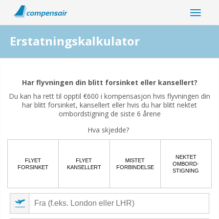
Erstatningskalkulator
Er din flyforsinkelse relatert til koronaviruspandemien?
Har flyvningen din blitt forsinket eller kansellert?
Ja
Nei
Du kan ha rett til opptil €600 i kompensasjon hvis flyvningen din
har blitt forsinket, kansellert eller hvis du har blitt nektet
ombordstigning de siste 6 årene
Hva skjedde?
NEKTET
FLYET
FLYET
MISTET
OMBORD-
FORSINKET
KANSELLERT
FORBINDELSE
STIGNING