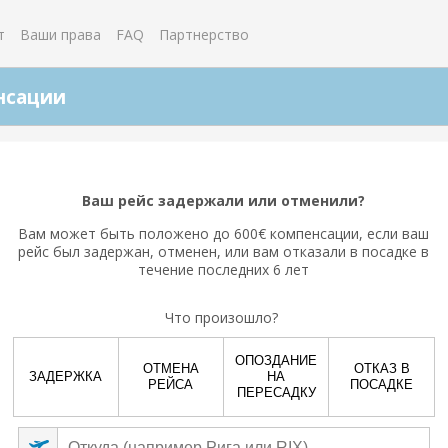
т
Ваши права
FAQ
Партнерство
нсации
Ваш полет связан с пандемией коронавируса?
Ваш рейс задержали или отменили?
Да
Нет
Вам может быть положено до 600€ компенсации, если ваш
рейс был задержан, отменен, или вам отказали в посадке в
течение последних 6 лет
Что произошло?
ОПОЗДАНИЕ
ОТМЕНА
ОТКАЗ В
ЗАДЕРЖКА
НА
РЕЙСА
ПОСАДКЕ
ПЕРЕСАДКУ