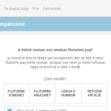
?
Të drejtat tuaja
PSH
Partneriteti
kompensimit
A ka ndërprerje të fluturimit tuaj lidhur me pandeminë e
koronavirusit?
A është vonuar ose anuluar fluturimi juaj?
Po
Jo
Ju mund të keni të drejtë për kompensim deri në 600 € nëse
fluturimi juaj është vonuar, anuluar ose nëse ju është refuzuar
hipja në bord në 6 vitet e fundit
Çfarë ndodhi?
FLUTURIMI
FLUTURIMI
LIDHJA E
REFUZIM
VONOHET
ANULOHET
HUMBUR
HIPJEJE