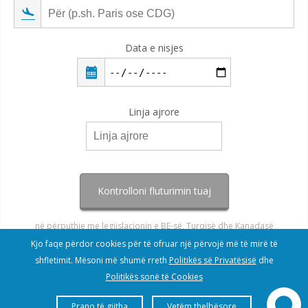
Data e nisjes
Linja ajrore
Kontrolloni fluturimin tuaj
në përputhje me legjislacionin e BE-së, Turqisë dhe Kanadasë
Kjo faqe përdor cookies për të ofruar një përvojë më të mirë të
shfletimit. Mësoni më shumë rreth
Politikës së Privatësisë
dhe
Politikës sonë të Cookies
Prano të gjitha
Vetëm thelbësore