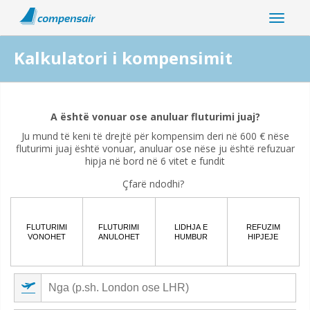
Kalkulatori i kompensimit
A ka ndërprerje të fluturimit tuaj lidhur me pandeminë e
koronavirusit?
A është vonuar ose anuluar fluturimi juaj?
Ju mund të keni të drejtë për kompensim deri në 600 € nëse
Po
Jo
fluturimi juaj është vonuar, anuluar ose nëse ju është refuzuar
hipja në bord në 6 vitet e fundit
Çfarë ndodhi?
FLUTURIMI
FLUTURIMI
LIDHJA E
REFUZIM
VONOHET
ANULOHET
HUMBUR
HIPJEJE