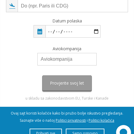
Datum polaska
Aviokompanija
Provjerite svoj let
u skladu sa zakonodavstvom EU, Turske i Kanade
Ovaj sajt koristi kolačiće kako bi pružio bolje iskustvo pregledanja.
Saznajte više o našoj
Politici privatnosti
i
Politici kolačića
Prihvati sve
Samo osnovno