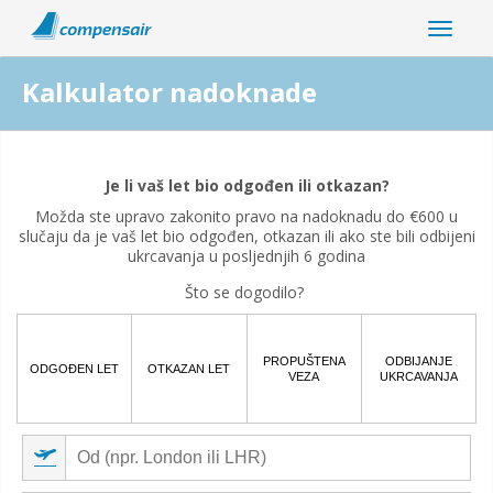
Kalkulator nadoknade
Je li vaše odgađanje leta povezano s pandemijom koronavirusa?
Je li vaš let bio odgođen ili otkazan?
Da
Ne
Možda ste upravo zakonito pravo na nadoknadu do €600 u
slučaju da je vaš let bio odgođen, otkazan ili ako ste bili odbijeni
ukrcavanja u posljednjih 6 godina
Što se dogodilo?
PROPUŠTENA
ODBIJANJE
ODGOĐEN LET
OTKAZAN LET
VEZA
UKRCAVANJA