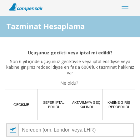
Tazminat Hesaplama
Uçuş kesintiniz koronavirüs pandemisiyle ilişkili mi?
Uçuşunuz gecikti veya iptal mi edildi?
Evet
Hayır
Son 6 yıl içinde uçuşunuz geciktiyse veya iptal edildiyse veya
kabine girişiniz reddedildiyse en fazla 600€'luk tazminat hakkınız
var
Ne oldu?
SEFER IPTAL
AKTARMAYA GEÇ
KABINE GIRIŞ
GECIKME
EDILDI
KALINDI
REDDEDILDI