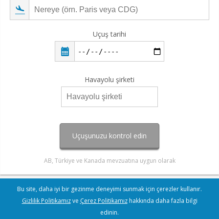
Uçuş tarihi
Havayolu şirketi
Uçuşunuzu kontrol edin
AB, Türkiye ve Kanada mevzuatına uygun olarak
Bu site, daha iyi bir gezinme deneyimi sunmak için çerezler kullanır.
Gizlilik Politikamız
ve
Çerez Politikamız
hakkında daha fazla bilgi
edinin.