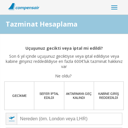
Tazminat Hesaplama
Uçuş kesintiniz koronavirüs pandemisiyle ilişkili mi?
Uçuşunuz gecikti veya iptal mi edildi?
Evet
Hayır
Son 6 yıl içinde uçuşunuz geciktiyse veya iptal edildiyse veya
kabine girişiniz reddedildiyse en fazla 600€'luk tazminat hakkınız
var
Ne oldu?
SEFER IPTAL
AKTARMAYA GEÇ
KABINE GIRIŞ
GECIKME
EDILDI
KALINDI
REDDEDILDI