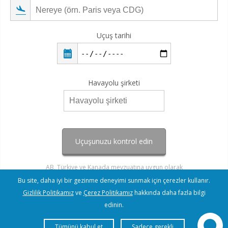
Uçuş tarihi
Havayolu şirketi
Uçuşunuzu kontrol edin
AB, Türkiye ve Kanada mevzuatına uygun olarak
Bu site, daha iyi bir gezinme deneyimi sunmak için çerezler kullanır.
Gizlilik Politikamız
ve
Çerez Politikamız
hakkında daha fazla bilgi
edinin.
Tümünü kabul et
Sadece gerekli