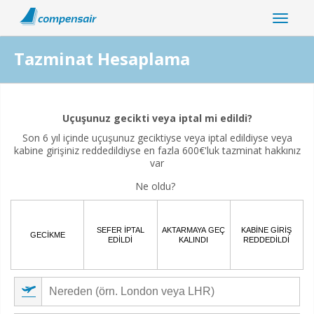
Tazminat Hesaplama
Uçuş kesintiniz koronavirüs pandemisiyle ilişkili mi?
Uçuşunuz gecikti veya iptal mi edildi?
Evet
Hayır
Son 6 yıl içinde uçuşunuz geciktiyse veya iptal edildiyse veya
kabine girişiniz reddedildiyse en fazla 600€'luk tazminat hakkınız
var
Ne oldu?
SEFER IPTAL
AKTARMAYA GEÇ
KABINE GIRIŞ
GECIKME
EDILDI
KALINDI
REDDEDILDI