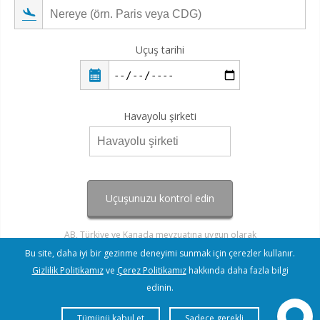
Uçuş tarihi
Havayolu şirketi
Uçuşunuzu kontrol edin
AB, Türkiye ve Kanada mevzuatına uygun olarak
Bu site, daha iyi bir gezinme deneyimi sunmak için çerezler kullanır.
Gizlilik Politikamız
ve
Çerez Politikamız
hakkında daha fazla bilgi
edinin.
Tümünü kabul et
Sadece gerekli