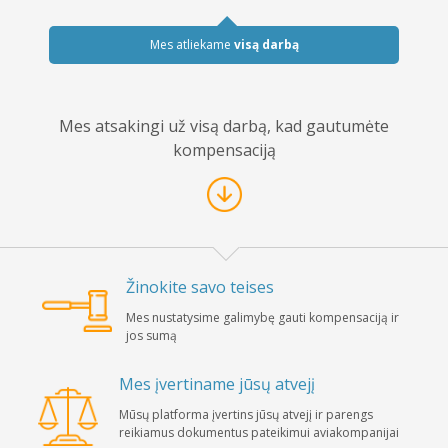
Mes atliekame
visą darbą
Mes atsakingi už visą darbą, kad gautumėte
kompensaciją
Žinokite savo teises
Mes nustatysime galimybę gauti kompensaciją ir
jos sumą
Mes įvertiname jūsų atvejį
Mūsų platforma įvertins jūsų atvejį ir parengs
reikiamus dokumentus pateikimui aviakompanijai