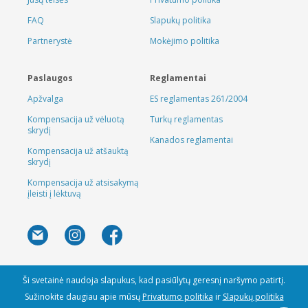
FAQ
Slapukų politika
Partnerystė
Mokėjimo politika
Paslaugos
Reglamentai
Apžvalga
ES reglamentas 261/2004
Kompensacija už vėluotą
Turkų reglamentas
skrydį
Kanados reglamentai
Kompensacija už atšauktą
skrydį
Kompensacija už atsisakymą
įleisti į lėktuvą
Ši svetainė naudoja slapukus, kad pasiūlytų geresnį naršymo patirtį.
Sužinokite daugiau apie mūsų
Privatumo politika
ir
Slapukų politika