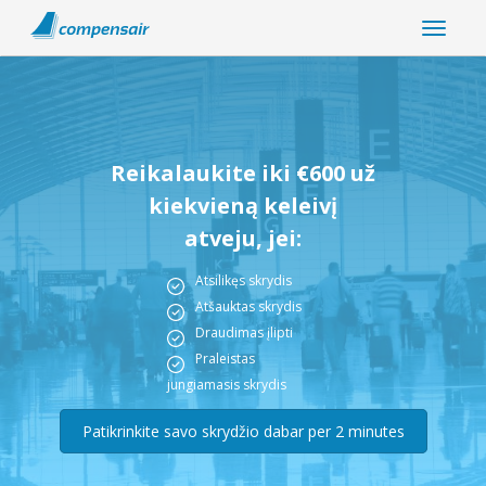
Reikalaukite iki €600 už
kiekvieną keleivį
atveju, jei:
Atsilikęs skrydis
Atšauktas skrydis
Draudimas įlipti
Praleistas
jungiamasis skrydis
Patikrinkite savo skrydžio dabar per 2 minutes