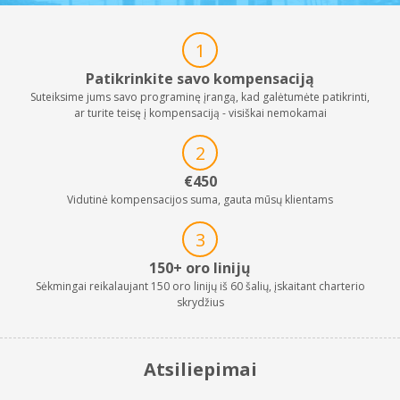
1
Patikrinkite savo kompensaciją
Suteiksime jums savo programinę įrangą, kad galėtumėte patikrinti,
ar turite teisę į kompensaciją - visiškai nemokamai
2
€450
Vidutinė kompensacijos suma, gauta mūsų klientams
3
150+ oro linijų
Sėkmingai reikalaujant 150 oro linijų iš 60 šalių, įskaitant charterio
skrydžius
Atsiliepimai