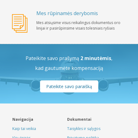
Mes rūpinamės derybomis
Mes atsiųsime visus reikalingus dokumentus oro
linijai ir pasirūpinsime visais tolesniais ryšiais
Pateikite savo prašymą
2 minutėmis
,
kad gautumėte kompensaciją
Pateikite savo paraišką
Navigacija
Dokumentai
Kaip tai veikia
Taisyklės ir sąlygos
Jūsų teisės
Privatumo politika