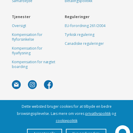
Samarbejde
Betalingspolitikk
Tjenester
Reguleringer
Oversigt
EU-forordning 261/2004
Kompensation for
Tyrkisk regulering
flyforsinkelse
Canadiske reguleringer
Kompensation for
flyaflysning
Kompensation for nægtet
boarding
Dette websted bruger cookies for at tilbyde en bedre
browsingoplevelse. Læs mere om vores
privatlivspolitik
og
cookiepolitik