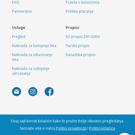
FAQ
Pravila o kolačićima
Partnerstvo
Politika plaćanja
Usluge
Propisi
Pregled
EU propis 261/2004
Naknada za kašnjenje leta
Turska propis
Naknada za otkazivanje
Kanadska propisi
leta
Naknada za odbijanje
ukrcavanja
Ovaj sajt koristi kolačiće kako bi pružio bolje iskustvo pregledanja.
Saznajte više o našoj
Politici privatnosti
i
Politici kolačića