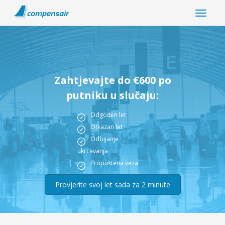
Zahtjevajte do €600 po
putniku u slučaju:
Odgođen let
Otkazan let
Odbijanje
ukrcavanja
Propuštena veza
Provjerite svoj let sada za 2 minute