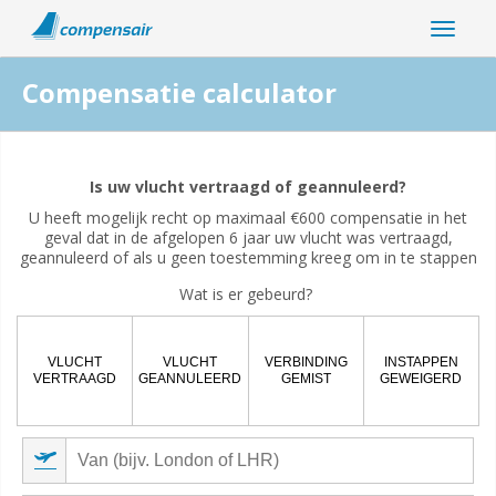
Compensatie calculator
Is uw vluchtverstoring gerelateerd aan de pandemie van het
coronavirus?
Is uw vlucht vertraagd of geannuleerd?
U heeft mogelijk recht op maximaal €600 compensatie in het
Ja
Nee
geval dat in de afgelopen 6 jaar uw vlucht was vertraagd,
geannuleerd of als u geen toestemming kreeg om in te stappen
Wat is er gebeurd?
VLUCHT
VLUCHT
VERBINDING
INSTAPPEN
VERTRAAGD
GEANNULEERD
GEMIST
GEWEIGERD