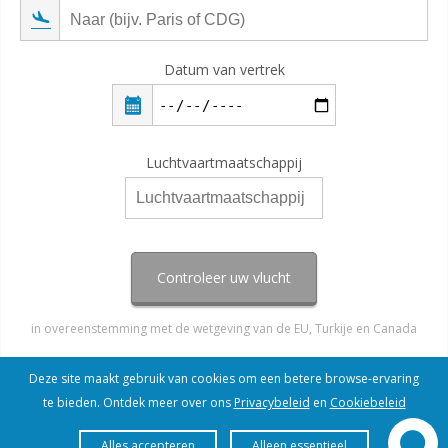
Datum van vertrek
Luchtvaartmaatschappij
Controleer uw vlucht
in overeenstemming met de wetgeving van de EU, Turkije en Canada
Deze site maakt gebruik van cookies om een betere browse-ervaring
te bieden. Ontdek meer over ons
Privacybeleid
en
Cookiebeleid
Alles accepteren
Alleen essentieel