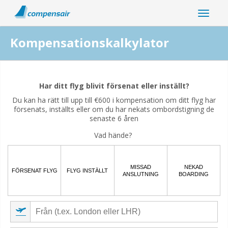
Kompensationskalkylator
Är din flygstörning relaterad till coronaviruspandemin?
Har ditt flyg blivit försenat eller inställt?
Ja
Nej
Du kan ha rätt till upp till €600 i kompensation om ditt flyg har
försenats, inställts eller om du har nekats ombordstigning de
senaste 6 åren
Vad hände?
MISSAD
NEKAD
FÖRSENAT FLYG
FLYG INSTÄLLT
ANSLUTNING
BOARDING