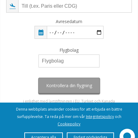
Avresedatum
Flygbolag
Kontrollera din flygning
i enlighet med lagstiftningen i EU, Turkiet och Kanada
Denna webbplats använder cookies för att erbjuda en bättre
surfupplevelse. Ta reda på mer om vår
Integritetspolicy
och
Cookiepolicy
Acceptera alla
Endast nödvändiga