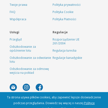
Twoje prawa
Polityka prywatności
FAQ
Polityka Cookie
Współpraca
Polityka Płatności
Usługi
Regulacje
Przegląd
Rozporządzenie UE
261/2004
Odszkodowanie za
opóźnienie lotu
Regulacja turecka
Odszkodowanie za odwołanie
Regulacje kanadyjskie
lotu
Odszkodowanie za odmowę
wejścia na pokład
Ta strona używa plików cookies, aby zapewnić lepsze doświadczenie
podczas przeglądania. Dowiedz się więcej o naszej
Polityce