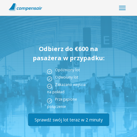
Odbierz do €600 na
pasażera w przypadku:
Opóźniony lot
Odwołany lot
Zakazano wejścia
na pokład
Przegapione
połączenie
Sprawdź swój lot teraz w 2 minuty