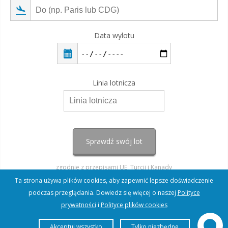
Data wylotu
Linia lotnicza
Sprawdź swój lot
zgodnie z przepisami UE, Turcji i Kanady
Ta strona używa plików cookies, aby zapewnić lepsze doświadczenie
podczas przeglądania. Dowiedz się więcej o naszej
Polityce
prywatności
i
Polityce plików cookies
Akceptuj wszystko
Tylko niezbędne