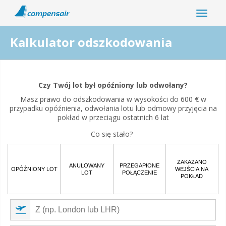
Kalkulator odszkodowania
Czy zakłócenia lotu są związane z pandemią koronawirusa?
Czy Twój lot był opóźniony lub odwołany?
Tak
Nie
Masz prawo do odszkodowania w wysokości do 600 € w
przypadku opóźnienia, odwołania lotu lub odmowy przyjęcia na
pokład w przeciągu ostatnich 6 lat
Co się stało?
ZAKAZANO
ANULOWANY
PRZEGAPIONE
OPÓŹNIONY LOT
WEJŚCIA NA
LOT
POŁĄCZENIE
POKŁAD