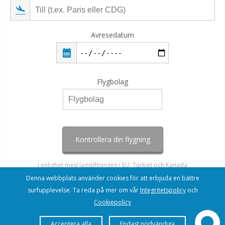
Avresedatum
Flygbolag
Kontrollera din flygning
i enlighet med lagstiftningen i EU, Turkiet och Kanada
Denna webbplats använder cookies för att erbjuda en bättre
surfupplevelse. Ta reda på mer om vår
Integritetspolicy
och
Cookiepolicy
Acceptera alla
Endast nödvändiga