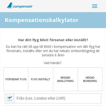
Kompensationskalkylator
Är din flygstörning relaterad till coronaviruspandemin?
Har ditt flyg blivit försenat eller inställt?
Ja
Nej
Du kan ha rätt till upp till €600 i kompensation om ditt flyg har
försenats, inställts eller om du har nekats ombordstigning de
senaste 6 åren
Vad hände?
MISSAD
NEKAD
FÖRSENAT FLYG
FLYG INSTÄLLT
ANSLUTNING
BOARDING