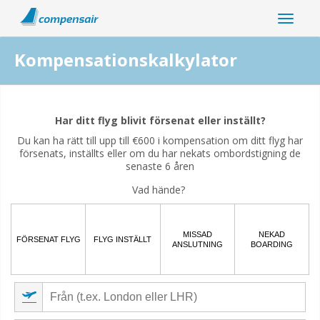
Kompensationskalkylator
Är din flygstörning relaterad till coronaviruspandemin?
Har ditt flyg blivit försenat eller inställt?
Ja
Nej
Du kan ha rätt till upp till €600 i kompensation om ditt flyg har
försenats, inställts eller om du har nekats ombordstigning de
senaste 6 åren
Vad hände?
MISSAD
NEKAD
FÖRSENAT FLYG
FLYG INSTÄLLT
ANSLUTNING
BOARDING