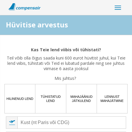
Hüvitise arvestus
Kas teie lennu katkemine on seotud koroonaviiruse
pandeemiaga?
Kas Teie lend viibis või tühistati?
Teil võib olla õigus saada kuni 600 eurot hüvitist juhul, kui Teie
Jah
Ei
lend viibis, tühistati või Teid ei lubatud pardale ning see juhtus
viimase 6 aasta jooksul
Mis juhtus?
TÜHISTATUD
MAHAJÄÄNUD
LENNUST
HILINENUD LEND
LEND
JÄTKULEND
MAHAJÄTMINE