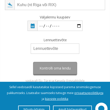
Väljalennu kuupäev
Lennuettevõte
Kontrolli oma lendu
vastavalt ELi, Türgi ja Kanada õigusaktidele
Sellel veebisaidil kasutatakse küpsiseid parema sirvimiskogemuse
pakkumiseks. Lisateabe saamiseks tutvuge meie
privaatsuspoliitikaga
ja
küpsiste poliitika
Nõustu kõigiga
Ainult hädavajalikud