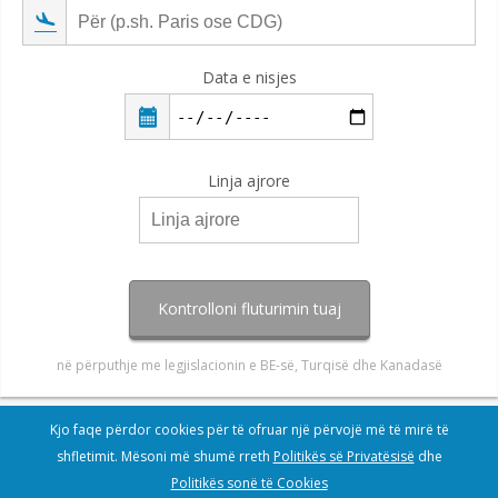
Data e nisjes
Linja ajrore
Kontrolloni fluturimin tuaj
në përputhje me legjislacionin e BE-së, Turqisë dhe Kanadasë
Kjo faqe përdor cookies për të ofruar një përvojë më të mirë të
shfletimit. Mësoni më shumë rreth
Politikës së Privatësisë
dhe
Politikës sonë të Cookies