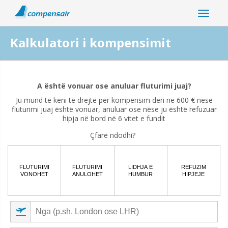
Kalkulatori i kompensimit
A ka ndërprerje të fluturimit tuaj lidhur me pandeminë e
koronavirusit?
A është vonuar ose anuluar fluturimi juaj?
Ju mund të keni të drejtë për kompensim deri në 600 € nëse
Po
Jo
fluturimi juaj është vonuar, anuluar ose nëse ju është refuzuar
hipja në bord në 6 vitet e fundit
Çfarë ndodhi?
FLUTURIMI
FLUTURIMI
LIDHJA E
REFUZIM
VONOHET
ANULOHET
HUMBUR
HIPJEJE