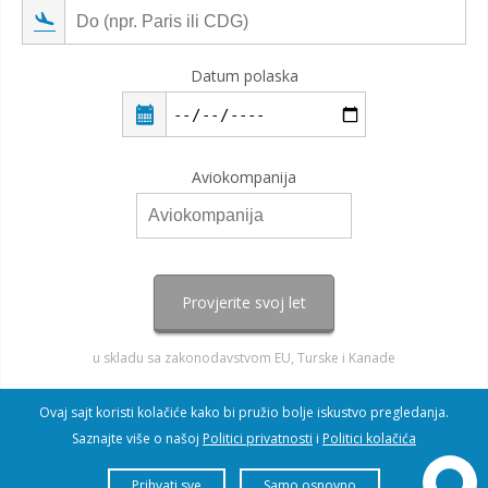
Datum polaska
Aviokompanija
Provjerite svoj let
u skladu sa zakonodavstvom EU, Turske i Kanade
Ovaj sajt koristi kolačiće kako bi pružio bolje iskustvo pregledanja.
Saznajte više o našoj
Politici privatnosti
i
Politici kolačića
Prihvati sve
Samo osnovno