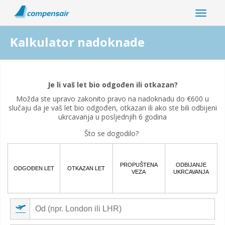
Kalkulator nadoknade
Je li vaše odgađanje leta povezano s pandemijom koronavirusa?
Je li vaš let bio odgođen ili otkazan?
Da
Ne
Možda ste upravo zakonito pravo na nadoknadu do €600 u
slučaju da je vaš let bio odgođen, otkazan ili ako ste bili odbijeni
ukrcavanja u posljednjih 6 godina
Što se dogodilo?
PROPUŠTENA
ODBIJANJE
ODGOĐEN LET
OTKAZAN LET
VEZA
UKRCAVANJA