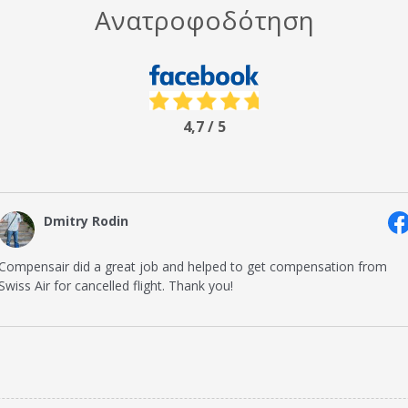
Ανατροφοδότηση
4,7 / 5
 Rodin
 a great job and helped to get compensation from
Absolute
ncelled flight. Thank you!
professi
with 5 h
have a r