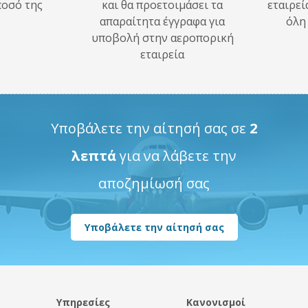
ποσό της
και θα προετοιμάσει τα
εταιρεί
απαραίτητα έγγραφα για
όλη
υποβολή στην αεροπορική
εταιρεία
Υποβάλετε την αίτησή σας σε
2
λεπτά
για να λάβετε την
αποζημίωσή σας
Υποβάλετε την αίτησή σας
Υπηρεσίες
Κανονισμοί