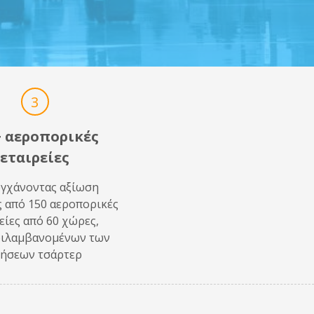
3
+ αεροπορικές
εταιρείες
υγχάνοντας αξίωση
 από 150 αεροπορικές
είες από 60 χώρες,
ιλαμβανομένων των
τήσεων τσάρτερ