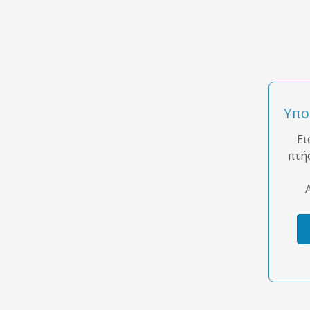
Υπο
Ει
πτή