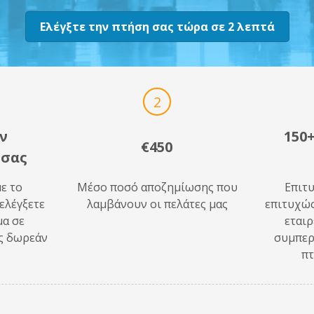
Ελέγξτε την πτήση σας τώρα σε 2 λεπτά
2
ην
150
€450
 σας
ε το
Μέσο ποσό αποζημίωσης που
Επιτ
 ελέγξετε
λαμβάνουν οι πελάτες μας
επιτυχώς
μα σε
εταιρ
ς δωρεάν
συμπερ
π