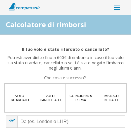
Calcolatore di rimborsi
La tua interruzione del volo è correlata alla pandemia di
coronavirus?
Il tuo volo è stato ritardato o cancellato?
Potresti aver diritto fino a 600€ di rimborso in caso il tuo volo
Sì
No
sia stato ritardato, cancellato o se ti è stato negato l'imbarco
negli ultimi 6 anni.
Che cosa è successo?
VOLO
VOLO
COINCIDENZA
IMBARCO
RITARDATO
CANCELLATO
PERSA
NEGATO