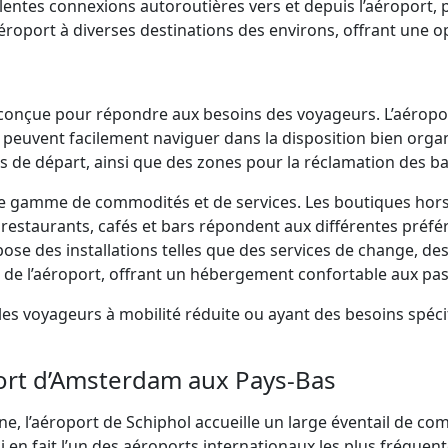
ellentes connexions autoroutières vers et depuis l’aéroport, 
l’aéroport à diverses destinations des environs, offrant une
 conçue pour répondre aux besoins des voyageurs. L’aéropor
ers peuvent facilement naviguer dans la disposition bien or
ons de départ, ainsi que des zones pour la réclamation des b
ge gamme de commodités et de services. Les boutiques hors 
estaurants, cafés et bars répondent aux différentes préféren
ropose des installations telles que des services de change, 
e de l’aéroport, offrant un hébergement confortable aux pas
les voyageurs à mobilité réduite ou ayant des besoins spéci
port d’Amsterdam aux Pays-Bas
ne, l’aéroport de Schiphol accueille un large éventail de co
qui en fait l’un des aéroports internationaux les plus fréqu