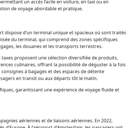
permettant un accès facile en voiture, en taxi ou en
 option de voyage abordable et pratique.
t dispose d’un terminal unique et spacieux où sont traités
ganisée du terminal, qui comprend des zones spécifiques
agages, les douanes et les transports terrestres.
taxes proposent une sélection diversifiée de produits,
ces culinaires, offrant la possibilité de déguster à la fois
des consignes à bagages et des espaces de détente
sagers en transit ou aux départs tôt le matin.
fiques, garantissant une expérience de voyage fluide et
mpagnies aériennes et de liaisons aériennes. En 2022,
entés d’Europe. À l’aéroport d’Amsterdam, les passagers ont