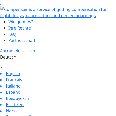
Wie geht es?
Ihre Rechte
FAQ
Partnerschaft
Antrag einreichen
Deutsch
×
English
Français
Italiano
Español
Беларуская
Eesti keel
Norsk