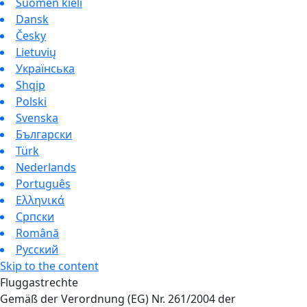
Suomen kieli
Dansk
Česky
Lietuvių
Українська
Shqip
Polski
Svenska
Български
Türk
Nederlands
Português
Ελληνικά
Српски
Română
Русский
Skip to the content
Fluggastrechte
Gemäß der Verordnung (EG) Nr. 261/2004 der