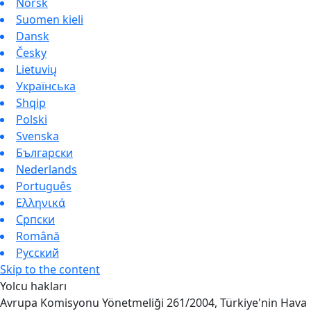
Norsk
Suomen kieli
Dansk
Česky
Lietuvių
Українська
Shqip
Polski
Svenska
Български
Nederlands
Português
Ελληνικά
Српски
Română
Русский
Skip to the content
Yolcu hakları
Avrupa Komisyonu Yönetmeliği 261/2004, Türkiye'nin Hava