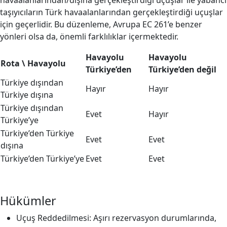
havaalanlarından/dışına gerçekleştirdiği uçuşlar ile yabancı
taşıyıcıların Türk havaalanlarından gerçekleştirdiği uçuşlar
için geçerlidir. Bu düzenleme, Avrupa EC 261’e benzer
yönleri olsa da, önemli farklılıklar içermektedir.
Havayolu
Havayolu
Rota \ Havayolu
Türkiye’den
Türkiye’den değil
Türkiye dışından
Hayır
Hayır
Türkiye dışına
Türkiye dışından
Evet
Hayır
Türkiye’ye
Türkiye’den Türkiye
Evet
Evet
dışına
Türkiye’den Türkiye’ye
Evet
Evet
Hükümler
Uçuş Reddedilmesi: Aşırı rezervasyon durumlarında,