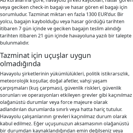
AB kurallarına göre, havayolu şirketi kaybolan, hasar gören
veya geciken check-in bagajı ve hasar gören el bagajı için
sorumludur. Tazminat miktarı en fazla 1300 EUR’dur. Bir
yolcu, bagajın kaybolduğu veya hasar gördüğü tarihten
itibaren 7 gün içinde ve geciken bagajın teslim alındığı
tarihten itibaren 21 gün içinde havayoluna yazılı bir talepte
bulunmalıdır.
Tazminat için uçuşlar uygun
olmadığında
Havayolu şirketlerinin yükümlülükleri, politik istikrarsızlık,
meteorolojik koşullar, doğal afetler, vahşi yaşam
çarpışmaları (kuş çarpması), güvenlik riskleri, güvenlik
sorunları ve operasyonları etkileyen grevler gibi kaçınılmaz
olağanüstü durumlar veya force majeure olarak
adlandırılan durumlarda sınırlı veya hatta hariç tutulur.
Havayolu çalışanlarının grevleri kaçınılmaz durum olarak
kabul edilmez. Eğer uçuşunuzun aksamasının olağanüstü
bir durumdan kaynaklandığından emin değilseniz veya