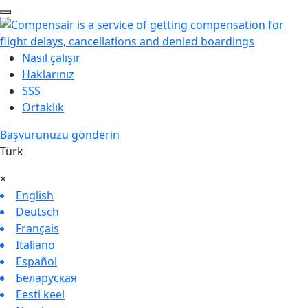
Nasıl çalışır
Haklarınız
SSS
Ortaklık
Başvurunuzu gönderin
Türk
×
English
Deutsch
Français
Italiano
Español
Беларуская
Eesti keel