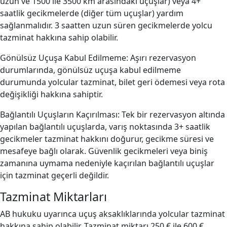
uzun ve 1500 ile 3500 km arasındaki uçuşlar) veya 4+
saatlik gecikmelerde (diğer tüm uçuşlar) yardım
sağlanmalıdır. 3 saatten uzun süren gecikmelerde yolcu
tazminat hakkına sahip olabilir.
Gönülsüz Uçuşa Kabul Edilmeme: Aşırı rezervasyon
durumlarında, gönülsüz uçuşa kabul edilmeme
durumunda yolcular tazminat, bilet geri ödemesi veya rota
değişikliği hakkına sahiptir.
Bağlantılı Uçuşların Kaçırılması: Tek bir rezervasyon altında
yapılan bağlantılı uçuşlarda, varış noktasında 3+ saatlik
gecikmeler tazminat hakkını doğurur, gecikme süresi ve
mesafeye bağlı olarak. Güvenlik gecikmeleri veya biniş
zamanına uymama nedeniyle kaçırılan bağlantılı uçuşlar
için tazminat geçerli değildir.
Tazminat Miktarları
AB hukuku uyarınca uçuş aksaklıklarında yolcular tazminat
hakkına sahip olabilir. Tazminat miktarı 250 € ile 600 €