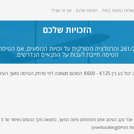
אלות נפוצות FAQ
הזכויות שלכם
איך זה עובד?
הזכויות שלכם
על פי הנציבות האירופית תקנה 261/2004 והרגולציה הטורקית על זכויות ה
הטיסה חייבת לענות על התנאים הנדרשים.
הפיצוי בגין טיסה מעוכבת, מבוטלת או סירוב עליה יכול נע בין €125 - €600. הסכו
overbookin)