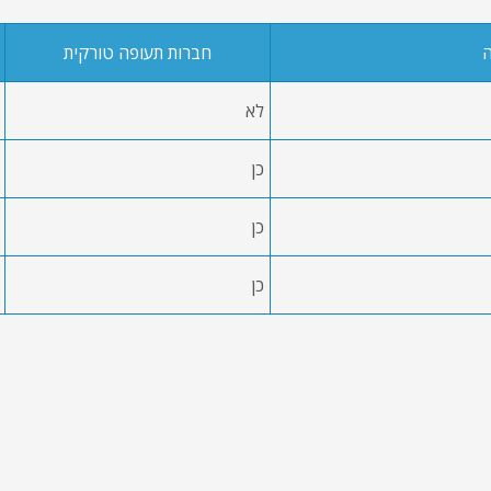
ה
חברות תעופה טורקית
לא
כן
כן
כן