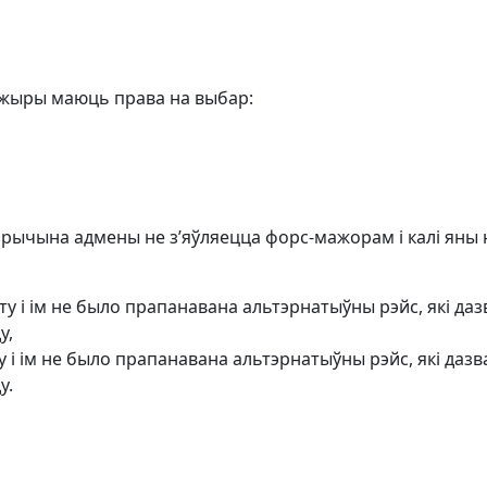
сажыры маюць права на выбар:
рычына адмены не з’яўляецца форс-мажорам і калі яны 
ету і ім не было прапанавана альтэрнатыўны рэйс, які да
у,
 і ім не было прапанавана альтэрнатыўны рэйс, які дазв
у.