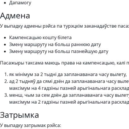
Дапамогу
Адмена
У выпадку адмены рэйса па турэцкім заканадаўстве па
Кампенсацыю кошту білета
Змену маршруту на больш раннюю дату
Змену маршруту на больш пазнейшую дату
Пасажыры таксама маюць права на кампенсацыю, калі п
як мінімум за 2 тыдні да запланаванага часу вылету,
ад 2 тыдняў да сямі дзён да запланаванага часу выл
максімум на 4 гадзіны пазней арыгінальнага расклад
менш, чым за сем дзён да запланаванага часу вылету
максімум на 2 гадзіны пазней арыгінальнага расклад
Затрымка
У выпадку затрымак рэйса: