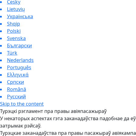
Česky
Lietuvių
Українська
Shqip
Polski
Svenska
Български
Türk
Nederlands
Português
Ελληνικά
Српски
Română
Русский
Skip to the content
Турэцкі рэгламент пра правы авіяпасажыраў
У некаторых аспектах гэта заканадаўства падобнае да еў
затрымак рэйсаў.
Турэцкае заканадаўства пра правы пасажыраў авіякампа