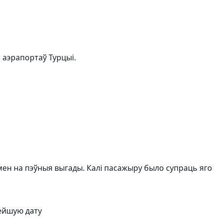
 аэрапортаў Турцыі.
абмен на пэўныя выгады. Калі пасажыру было супраць яго
ейшую дату