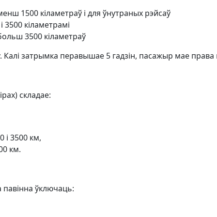
менш 1500 кіламетраў і для ўнутраных рэйсаў
і 3500 кіламетрамі
больш 3500 кіламетраў
 Калі затрымка перавышае 5 гадзін, пасажыр мае права 
рах) складае:
 і 3500 км,
0 км.
а павінна ўключаць: