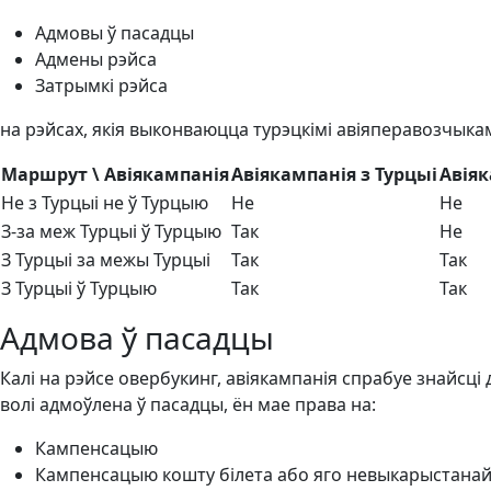
Адмовы ў пасадцы
Адмены рэйса
Затрымкі рэйса
на рэйсах, якія выконваюцца турэцкімі авіяперавозчыкам
Маршрут \ Авіякампанія
Авіякампанія з Турцыі
Авіяк
Не з Турцыі не ў Турцыю
Не
Не
З-за меж Турцыі ў Турцыю
Так
Не
З Турцыі за межы Турцыі
Так
Так
З Турцыі ў Турцыю
Так
Так
Адмова ў пасадцы
Калі на рэйсе овербукинг, авіякампанія спрабуе знайсці
волі адмоўлена ў пасадцы, ён мае права на:
Кампенсацыю
Кампенсацыю кошту білета або яго невыкарыстанай