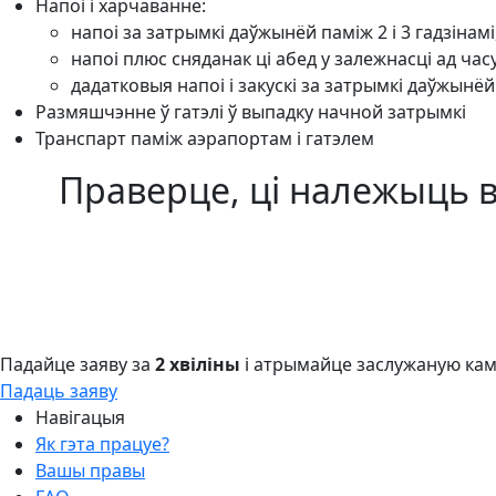
Напоі і харчаванне:
напоі за затрымкі даўжынёй паміж 2 і 3 гадзінамі
напоі плюс сняданак ці абед у залежнасці ад часу
дадатковыя напоі і закускі за затрымкі даўжынёй
Размяшчэнне ў гатэлі ў выпадку начной затрымкі
Транспарт паміж аэрапортам і гатэлем
Праверце, ці належыць в
Падайце заяву за
2 хвіліны
і атрымайце заслужаную ка
Падаць заяву
Навігацыя
Як гэта працуе?
Вашы правы