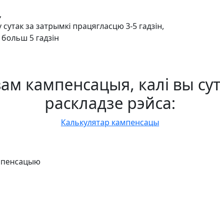
,
 сутак за затрымкі працягласцю 3-5 гадзін,
 больш 5 гадзін
ам кампенсацыя, калі вы су
раскладзе рэйса:
Калькулятар кампенсацы
мпенсацыю