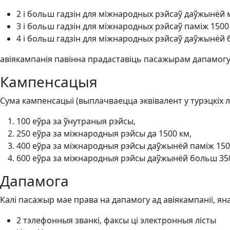
2 і больш гадзін для міжнародных рэйсаў даўжынёй 
3 і больш гадзін для міжнародных рэйсаў паміж 1500 
4 і больш гадзін для міжнародных рэйсаў даўжынёй 
авіякампанія павінна прадаставіць пасажырам дапамогу.
Кампенсацыя
Сума кампенсацыі (выплачваецца эквівалент у турэцкіх лі
100 еўра за ўнутраныя рэйсы,
250 еўра за міжнародныя рэйсы да 1500 км,
400 еўра за міжнародныя рэйсы даўжынёй паміж 1500
600 еўра за міжнародныя рэйсы даўжынёй больш 350
Дапамога
Калі пасажыр мае права на дапамогу ад авіякампаніі, ян
2 тэлефонныя званкі, факсы ці электронныя лісты