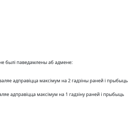
не былі паведамлены аб адмене:
зваляе адправіцца максімум на 2 гадзіны раней і прыбыць
аляе адправіцца максімум на 1 гадзіну раней і прыбыць