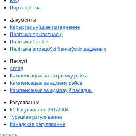
FAQ
Партнёрства
Дакументы
Карыстальніцкае пагадненне
Палітыка прыватнасці
Палітыка Cookie
Палітыка апрацоўкі банкаўскіх дадзеных
Паслугі
Агляд
Кампенсацыя за затрымку рэйса
Кампенсацыя за адмену рэйса
Кампенсацыя за адмову ў пасадцы
Рэгуляванне
ЕС Рэгуляванне 261/2004
Турэцкае рэгуляванне
Канадскае рэгуляванне