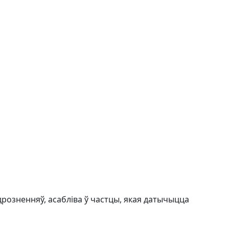
дрозненняў, асабліва ў частцы, якая датычыцца