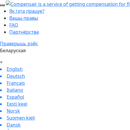
Як гэта працуе?
Вашы правы
FAQ
Партнёрства
Праверыць рэйс
Беларуская
×
English
Deutsch
Français
Italiano
Español
Eesti keel
Norsk
Suomen kieli
Dansk