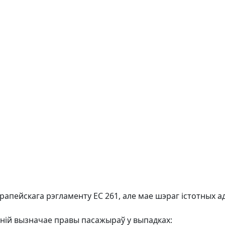
рапейскага рэгламенту EC 261, але мае шэраг істотных а
ній вызначае правы пасажыраў у выпадках: