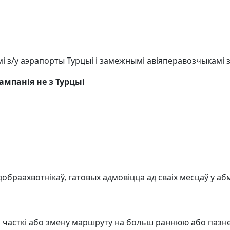
і з/у аэрапорты Турцыі і замежнымі авіяперавозчыкамі з
ампанія не з Турцыі
 добраахвотнікаў, гатовых адмовіцца ад сваіх месцаў у 
 часткі або змену маршруту на больш раннюю або пазн