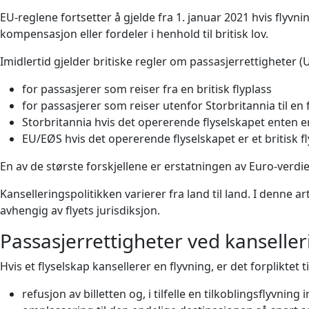
EU-reglene fortsetter å gjelde fra 1. januar 2021 hvis flyvn
kompensasjon eller fordeler i henhold til britisk lov.
Imidlertid gjelder britiske regler om passasjerrettigheter (
for passasjerer som reiser fra en britisk flyplass
for passasjerer som reiser utenfor Storbritannia til en f
Storbritannia hvis det opererende flyselskapet enten er 
EU/EØS hvis det opererende flyselskapet er et britisk f
En av de største forskjellene er erstatningen av Euro-verd
Kanselleringspolitikken varierer fra land til land. I denne 
avhengig av flyets jurisdiksjon.
Passasjerrettigheter ved kanseller
Hvis et flyselskap kansellerer en flyvning, er det forpliktet t
refusjon av billetten og, i tilfelle en tilkoblingsflyvni