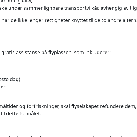
om mulig eller,
ke under sammenlignbare transportvilkår, avhengig av tilgj
 har de ikke lenger rettigheter knyttet til de to andre altern
 gratis assistanse på flyplassen, som inkluderer:
este dag)
sen
måltider og forfriskninger, skal flyselskapet refundere dem,
il dette formålet.