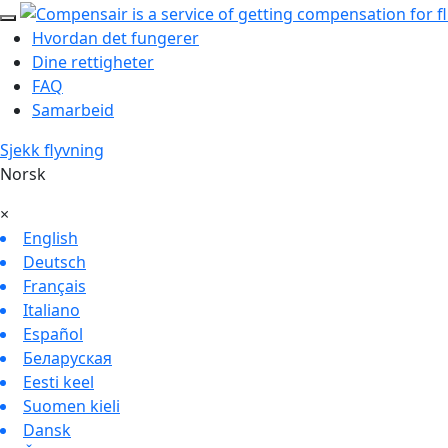
Hvordan det fungerer
Dine rettigheter
FAQ
Samarbeid
Sjekk flyvning
Norsk
×
English
Deutsch
Français
Italiano
Español
Беларуская
Eesti keel
Suomen kieli
Dansk