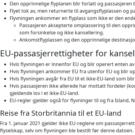
Den opprinnelige flyplanen blir forlatt og passasjeren bl
Flyet tok av, men returnerte til avgangsflyplassen og pa
Flyvningen ankommer en flyplass som ikke er den endel
Passasjeren aksepterte omplassering til den opprinn
som forsinkelse og ikke kansellering.
Ankomstflyplassen og den opprinnelige destinasjons
EU-passasjerrettigheter for kansel
Hvis flyvningen er innenfor EU og blir operert enten av 
Hvis flyvningen ankommer EU fra utenfor EU og blir ope
Hvis flyvningen avgår fra EU til et ikke-EU-land som blir
Hvis passasjeren ikke allerede har mottatt fordeler (ko
gjeldende lov i et ikke-EU-land.
EU-regler gjelder også for flyvninger til og fra Island, 
Reise fra Storbritannia til et EU-land
Fra 1. januar 2021 gjelder ikke EU-reglene om passasjerrettig
flyselskap, selv om flyvningen ble bestilt før denne datoen.