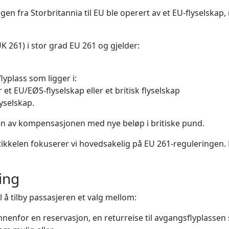
ingen fra Storbritannia til EU ble operert av et EU-flyselsk
UK 261) i stor grad EU 261 og gjelder:
lyplass som ligger i:
et EU/EØS-flyselskap eller et britisk flyselskap
lyselskap.
ien av kompensasjonen med nye beløp i britiske pund.
artikkelen fokuserer vi hovedsakelig på EU 261-reguleringen. 
ing
il å tilby passasjeren et valg mellom:
ng innenfor en reservasjon, en returreise til avgangsflyplasse