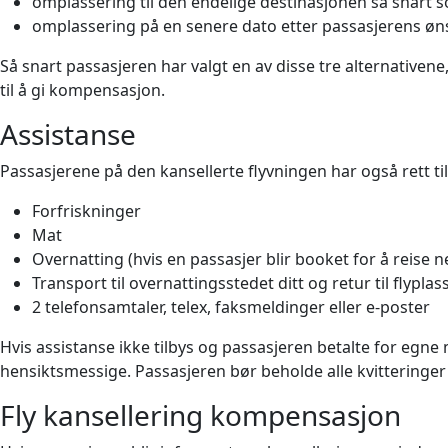
omplassering til den endelige destinasjonen så snart s
omplassering på en senere dato etter passasjerens øns
Så snart passasjeren har valgt en av disse tre alternativene,
til å gi kompensasjon.
Assistanse
Passasjerene på den kansellerte flyvningen har også rett til
Forfriskninger
Mat
Overnatting (hvis en passasjer blir booket for å reise n
Transport til overnattingsstedet ditt og retur til flyplas
2 telefonsamtaler, telex, faksmeldinger eller e-poster
Hvis assistanse ikke tilbys og passasjeren betalte for egne 
hensiktsmessige. Passasjeren bør beholde alle kvitteringer t
Fly kansellering kompensasjon