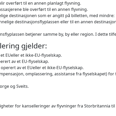
ir overført til en annen planlagt flyvning.
ssasjerene ble overført til en annen flyvning.
ige destinasjonen som er angitt på billetten, med mindre:
elige destinasjonsflyplassen eller til en annen destinasjon s
flyplassen betjener samme by, by eller region. I dette tilfe
lering gjelder:
et EUeller et ikke-EU-flyselskap.
rert av et EU-flyselskap.
 operert av et EUeller et ikke-EU-flyselskap.
mpensasjon, omplassering, assistanse fra flyselskapet) for f
Norge og Sveits.
heter for kanselleringer av flyvninger fra Storbritannia til E