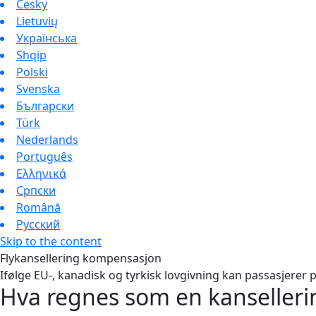
Česky
Lietuvių
Українська
Shqip
Polski
Svenska
Български
Türk
Nederlands
Português
Ελληνικά
Српски
Română
Русский
Skip to the content
Flykansellering kompensasjon
Ifølge EU-, kanadisk og tyrkisk lovgivning kan passasjerer p
Hva regnes som en kanselleri