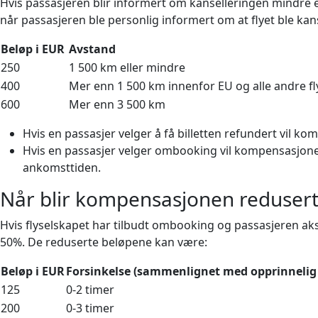
Hvis passasjeren blir informert om kanselleringen mindre e
når passasjeren ble personlig informert om at flyet ble ka
Beløp i EUR
Avstand
250
1 500 km eller mindre
400
Mer enn 1 500 km innenfor EU og alle andre f
600
Mer enn 3 500 km
Hvis en passasjer velger å få billetten refundert vil 
Hvis en passasjer velger ombooking vil kompensasjonen
ankomsttiden.
Når blir kompensasjonen redusert e
Hvis flyselskapet har tilbudt ombooking og passasjeren ak
50%. De reduserte beløpene kan være:
Beløp i EUR
Forsinkelse (sammenlignet med opprinnelig
125
0-2
timer
200
0-3
timer